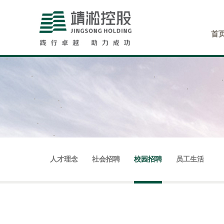
首
集团简介
集团新闻
尚学府
人才理念
客户服务
玖悦府
董事长寄语
项目动态
社会招聘
投诉建议
学府里
行业新闻
校园招聘
廉洁举报
战略规划
万锦城
视频
员工
发
人才理念
社会招聘
校园招聘
员工生活