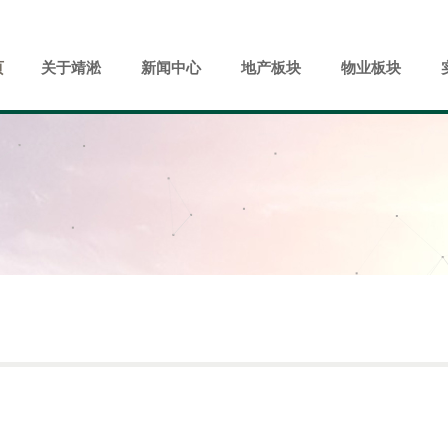
页
关于靖淞
新闻中心
地产板块
物业板块
中心
生活
展历程
远洋靖淞·云璟
企业理念
西湖·宸央
集团荣誉